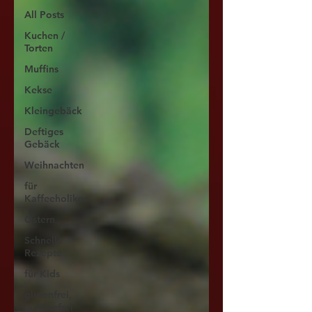
All Posts
Kuchen /
Torten
Muffins
Kekse
Kleingebäck
Deftiges
Gebäck
Weihnachten
für
Kaffeeholiker
Ostern
Schnelle
Rezepte
für Kids
glutenfrei,
laktosefrei