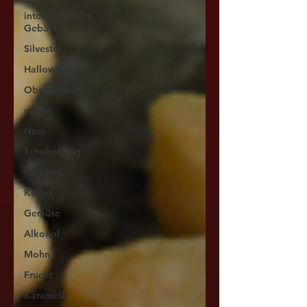
internationales
Gebäck
Silvester
Halloween
Obst/Beeren
vegan
Nuss
Schokoladig
Pudding
Kokos
Gemüse
Alkohol
Mohn
Frucht
Karamell