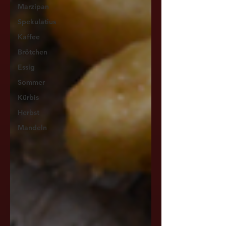
Marzipan
Spekulatius
Kaffee
Brötchen
Essig
Sommer
Kürbis
Herbst
Mandeln