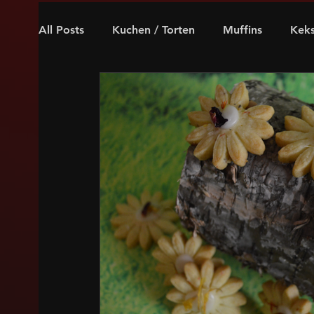
All Posts
Kuchen / Torten
Muffins
Kek
Weihnachten
für Kaffeeholiker
Oster
glutenfrei, laktosefrei
internationales Geb
vegan
Nuss
Schokoladig
Puddin
Frucht
Karamell
Marzipan
Spekul