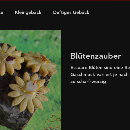
se
Kleingebäck
Deftiges Gebäck
n
Schnelle Rezepte
für Kids
Blütenzauber
äck
Silvester
Halloween
Obst/Beeren
Essbare Blüten sind eine Be
Gaschmack variiert je nach 
zu scharf-würzig
g
Kokos
Gemüse
Alkohol
Mohn
atius
Kaffee
Brötchen
Essig