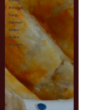
Kaffee
Brötchen
Essig
Sommer
Kürbis
Herbst
Mandeln