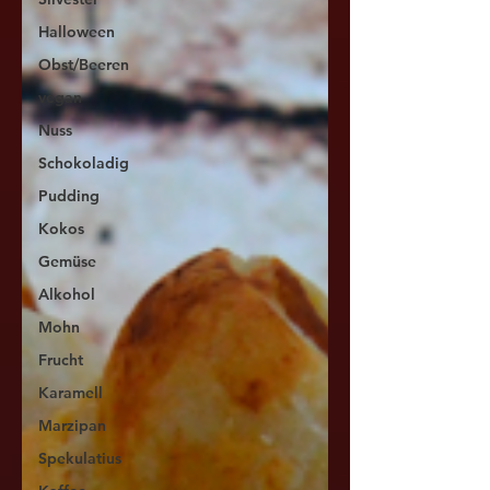
Halloween
Obst/Beeren
vegan
Nuss
Schokoladig
Pudding
Kokos
Gemüse
Alkohol
Mohn
Frucht
Karamell
Marzipan
Spekulatius