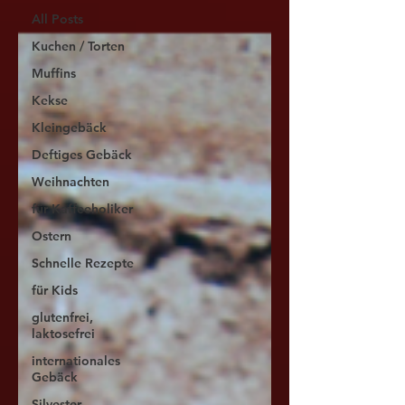
All Posts
Kuchen / Torten
Muffins
Kekse
Kleingebäck
Deftiges Gebäck
Weihnachten
für Kaffeeholiker
Ostern
Schnelle Rezepte
für Kids
glutenfrei,
laktosefrei
internationales
Gebäck
Silvester