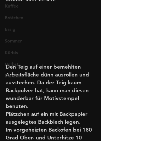
Kaffee
Brötchen
Essig
Sommer
Kürbis
Herbst
Den Teig auf einer bemehlten 
Arbeitsfläche dünn ausrollen und 
Mandeln
ausstechen. Da der Teig kaum 
Backpulver hat, kann man diesen 
wunderbar für Motivstempel 
benuten. 
Plätzchen auf ein mit Backpapier 
ausgelegtes Backblech legen.
Im vorgeheizten Backofen bei 180 
Grad Ober- und Unterhitze 10 