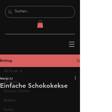
Beitrag
All Posts
Marija SJ
All Posts
Einfache Schokokekse
Kuchen / Torten
Muffins
Kekse