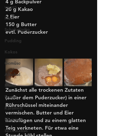
4 g Backpulver
vegan
20 g Kakao
2 Eier
Nuss
150 g Butter
Schokoladig
evtl. Puderzucker
Pudding
Kokos
Gemüse
Alkohol
Mohn
Zunächst alle trockenen Zutaten 
Frucht
(außer dem Puderzucker) in einer 
Rührschüssel miteinander 
Karamell
vermischen. Butter und Eier 
Marzipan
hinzufügen und zu einem glatten 
Teig verkneten. Für etwa eine 
Spekulatius
Stunde kühl stellen. 