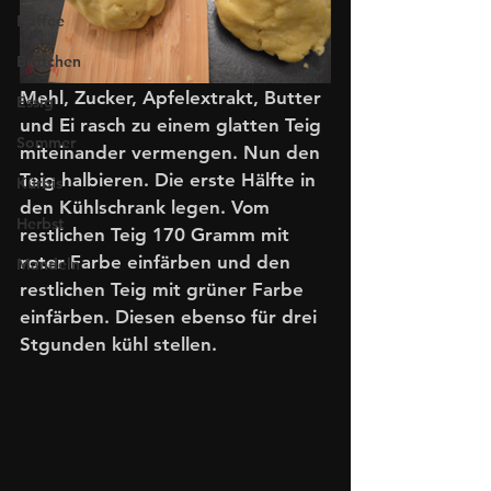
Kaffee
Brötchen
Mehl, Zucker, Apfelextrakt, Butter 
Essig
und Ei rasch zu einem glatten Teig 
Sommer
miteinander vermengen. Nun den 
Teig halbieren. Die erste Hälfte in 
Kürbis
den Kühlschrank legen. Vom 
Herbst
restlichen Teig 170 Gramm mit 
roter Farbe einfärben und den 
Mandeln
restlichen Teig mit grüner Farbe 
einfärben. Diesen ebenso für drei 
Stgunden kühl stellen.