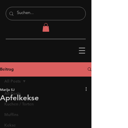
Beitrag
All Posts
Marija SJ
All Posts
Apfelkekse
Kuchen / Torten
Muffins
Kekse