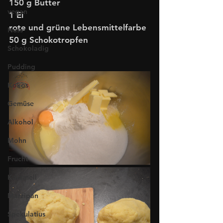
150 g Butter
vegan
1 Ei
rote und grüne Lebensmittelfarbe
Nuss
50 g Schokotropfen
Schokoladig
Pudding
Kokos
Gemüse
Alkohol
Mohn
Frucht
Karamell
Marzipan
Spekulatius