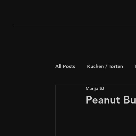
All Posts
Kuchen / Torten
Marija SJ
Deftiges Gebäck
Weihna
Peanut Bu
Schnelle Rezepte
für Kids