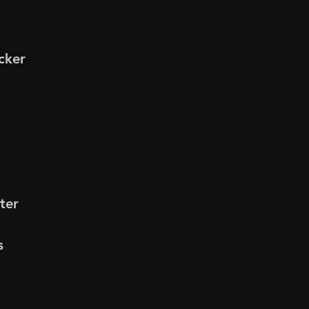
cker
ter
s