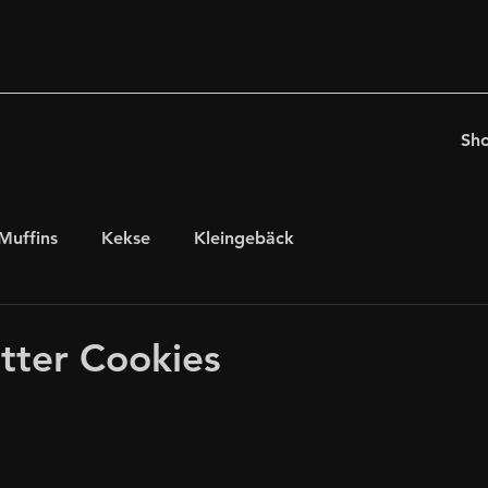
Sh
Muffins
Kekse
Kleingebäck
chten
für Kaffeeholiker
Ostern
tter Cookies
glutenfrei, laktosefrei
internationales Gebäck