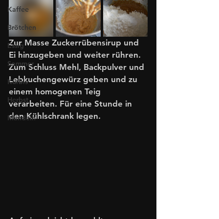
Kaffee
Brötchen
Zur Masse Zuckerrübensirup und 
Essig
Ei hinzugeben und weiter rühren. 
Sommer
Zum Schluss Mehl, Backpulver und 
Lebkuchengewürz geben und zu 
Kürbis
einem homogenen Teig 
Herbst
verarbeiten. Für eine Stunde in 
den Kühlschrank legen. 
Mandeln