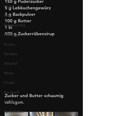
150 g Puderzucker
vegan
5 g Lebkuchengewürz
3 g Backpulver
Nuss
100 g Butter
Schokoladig
1 Ei
100 g Zuckerrübensirup
Pudding
Kokos
Gemüse
Alkohol
Mohn
Frucht
Karamell
Zucker und Butter schaumig 
Marzipan
schlagen.
Spekulatius