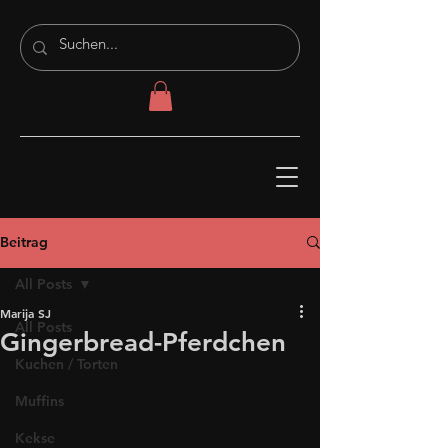
Beitrag
All Posts
Marija SJ
All Posts
Gingerbread-Pferdchen
Kuchen / Torten
Muffins
Kekse