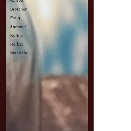
Kaffee
Brötchen
Essig
Sommer
Kürbis
Herbst
Mandeln