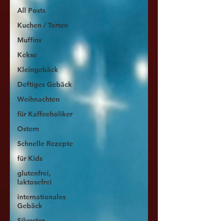
All Posts
Kuchen / Torten
Muffins
Kekse
Kleingebäck
Deftiges Gebäck
Weihnachten
für Kaffeeholiker
Ostern
Schnelle Rezepte
für Kids
glutenfrei,
laktosefrei
internationales
Gebäck
Silvester