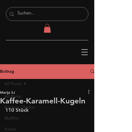
Beitrag
All Posts
Marija SJ
All Posts
Kaffee-Karamell-Kugeln
Kuchen / Torten
110 Stück 
Muffins
Kekse