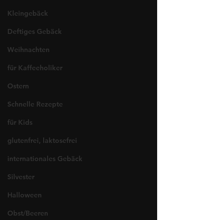
Kleingebäck
Deftiges Gebäck
Weihnachten
für Kaffeeholiker
Ostern
Schnelle Rezepte
für Kids
glutenfrei, laktosefrei
internationales Gebäck
Silvester
Halloween
Obst/Beeren