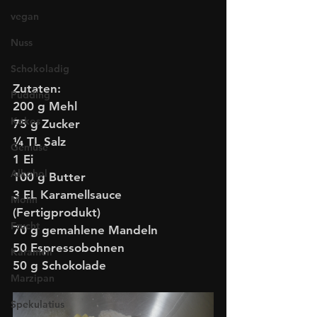
vegan
Nuss
Schokoladig
Zutaten:
Pudding
200 g Mehl  
Kokos
75 g Zucker 
¼ TL Salz  
Gemüse
1 Ei  
Alkohol
100 g Butter  
3 EL Karamellsauce 
Mohn
(Fertigprodukt)  
Frucht
70 g gemahlene Mandeln  
50 Espressobohnen  
Karamell
50 g Schokolade
Marzipan
Spekulatius