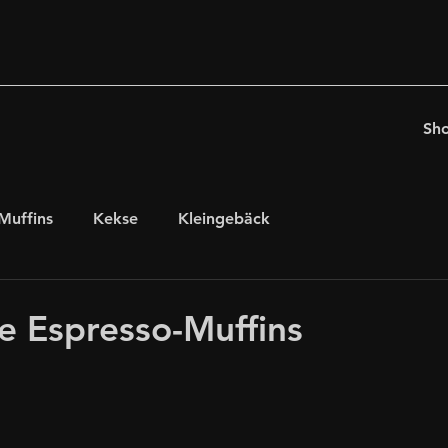
Sh
Muffins
Kekse
Kleingebäck
chten
für Kaffeeholiker
Ostern
he Espresso-Muffins
glutenfrei, laktosefrei
internationales Gebäck