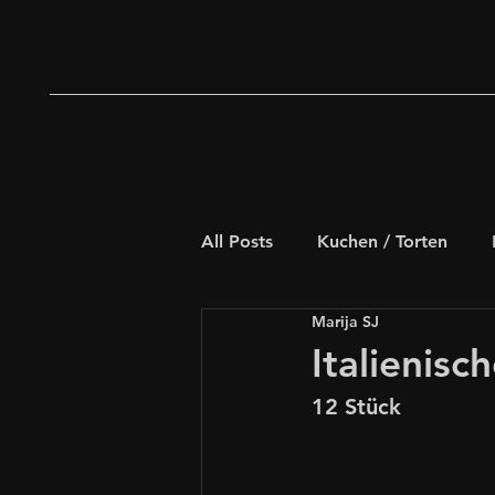
All Posts
Kuchen / Torten
Marija SJ
Deftiges Gebäck
Weihna
Italienisc
12 Stück
Schnelle Rezepte
für Kids