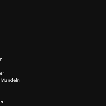
r
er
 Mandeln
fee