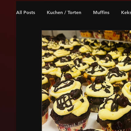
All Posts
Kuchen / Torten
Muffins
Kek
Weihnachten
für Kaffeeholiker
Oster
glutenfrei, laktosefrei
internationales Geb
vegan
Nuss
Schokoladig
Puddin
Frucht
Karamell
Marzipan
Spekul