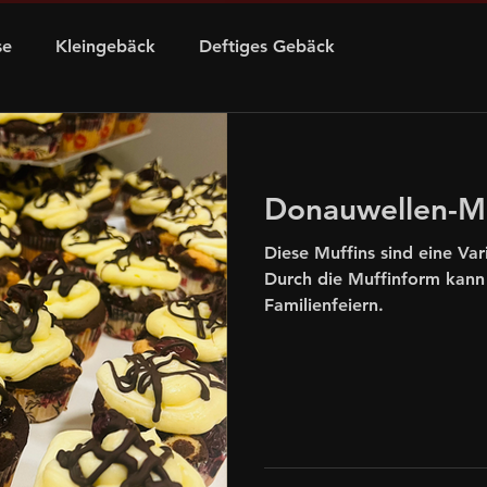
se
Kleingebäck
Deftiges Gebäck
n
Schnelle Rezepte
für Kids
Donauwellen-Mu
äck
Silvester
Halloween
Obst/Beeren
Diese Muffins sind eine Var
Durch die Muffinform kann 
Familienfeiern.
g
Kokos
Gemüse
Alkohol
Mohn
atius
Kaffee
Brötchen
Essig