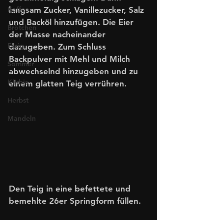
Kaffee
langsam Zucker, Vanillezucker, Salz 
und Backöl hinzufügen. Die Eier 
Brötchen
der Masse nacheinander 
Essig
dazugeben. Zum Schluss 
Backpulver mit Mehl und Milch 
Sommer
abwechselnd hinzugeben und zu 
Kürbis
einem glatten Teig verrühren. 
Herbst
Mandeln
Den Teig in eine befettete und 
bemehlte 26er Springform füllen. 