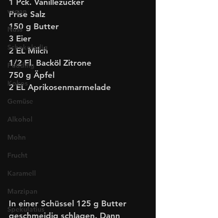
1 Pck. Vanillezucker
vegan
Prise Salz
150 g Butter
Nuss
3 Eier
Schokoladig
2 EL Milch
1/2 Fl. Backöl Zitrone
Pudding
750 g Äpfel
Kokos
2 EL Aprikosenmarmelade
Gemüse
Alkohol
Mohn
Frucht
Karamell
Marzipan
In einer Schüssel 125 g Butter 
Spekulatius
geschmeidig schlagen. Dann 