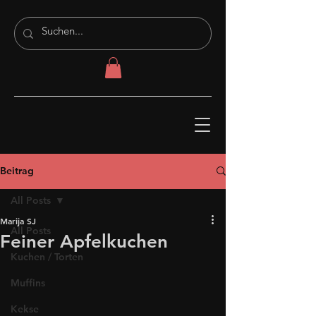
Beitrag
All Posts
Marija SJ
All Posts
Feiner Apfelkuchen
Kuchen / Torten
Muffins
Kekse