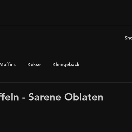
Sh
Muffins
Kekse
Kleingebäck
chten
für Kaffeeholiker
Ostern
feln - Sarene Oblaten
glutenfrei, laktosefrei
internationales Gebäck