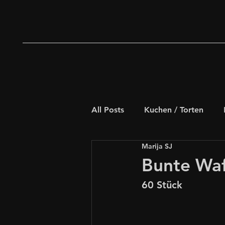
All Posts
Kuchen / Torten
Marija SJ
Deftiges Gebäck
Weihna
Bunte Waf
60 Stück
Schnelle Rezepte
für Kids