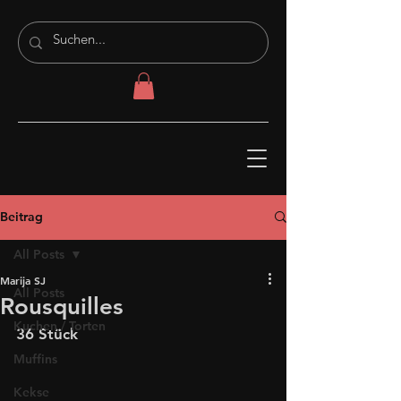
Beitrag
All Posts
Marija SJ
All Posts
Rousquilles
Kuchen / Torten
36 Stück
Muffins
Kekse