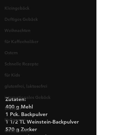
Kleingebäck
Deftiges Gebäck
Weihnachten
für Kaffeeholiker
Ostern
Schnelle Rezepte
für Kids
glutenfrei, laktosefrei
internationales Gebäck
Zutaten:
400 g Mehl
Silvester
1 Pck. Backpulver
Halloween
1 1/2 TL Weinstein-Backpulver
570 g Zucker
Obst/Beeren