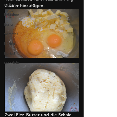
Kaffee
Zucker hinzufügen. 
Brötchen
Essig
Sommer
Kürbis
Herbst
Mandeln
Zwei Eier, Butter und die Schale 