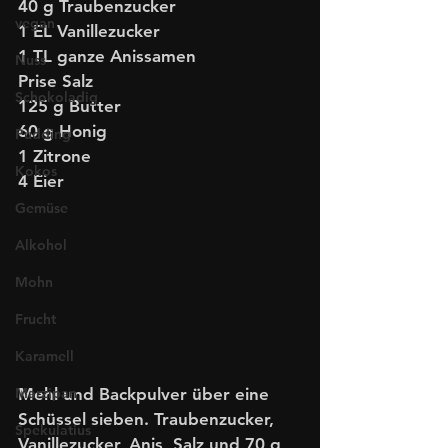
40 g Traubenzucker
vegan
1 EL Vanillezucker
1 TL ganze Anissamen
Nuss
Prise Salz
Schokoladig
125 g Butter
60 g Honig
Pudding
1 Zitrone
Kokos
4 Eier
Gemüse
Alkohol
Mohn
Frucht
Karamell
Marzipan
Mehl und Backpulver über eine 
Schüssel sieben. Traubenzucker, 
Spekulatius
Vanillezucker, Anis, Salz und 70 g 