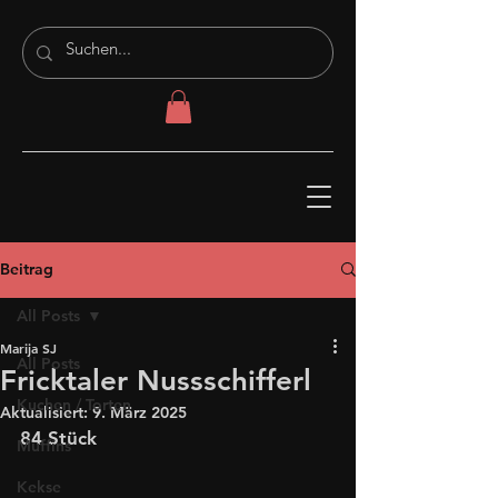
Beitrag
All Posts
Marija SJ
All Posts
Fricktaler Nussschifferl
Kuchen / Torten
Aktualisiert:
9. März 2025
84 Stück
Muffins
Kekse