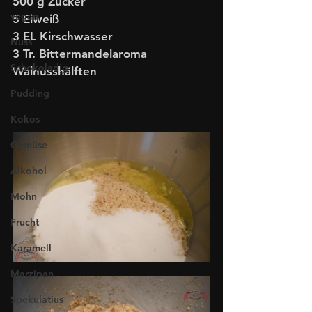
500 g Zucker
vegan
5 Eiweiß
3 EL Kirschwasser
Nuss
3 Tr. Bittermandelaroma
Schokoladig
Walnusshälften
Pudding
Kokos
Gemüse
Alkohol
Mohn
Frucht
Karamell
Marzipan
Spekulatius