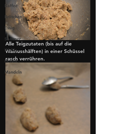
Kaffee
Brötchen
Essig
Sommer
Alle Teigzutaten (bis auf die 
Kürbis
Walnusshälften) in einer Schüssel 
rasch verrühren.
Herbst
Mandeln