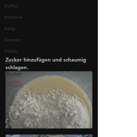
Kaffee
Brötchen
Essig
Sommer
Kürbis
Zucker hinzufügen und schaumig 
Herbst
schlagen. 
Mandeln