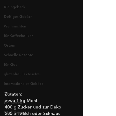
Kleingebäck
Deftiges Gebäck
Weihnachten
für Kaffeeholiker
Ostern
Schnelle Rezepte
für Kids
glutenfrei, laktosefrei
internationales Gebäck
Silvester
Zutaten:
etwa 1 kg Mehl 
Halloween
400 g Zucker und zur Deko
Obst/Beeren
200 ml Milch oder Schnaps