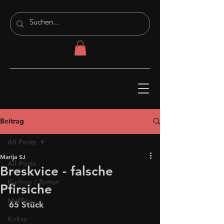
Beitrag
All Posts
Marija SJ
All Posts
Breskvice - falsche
Kuchen / Torten
Pfirsiche
Muffins
65 Stück
Kekse