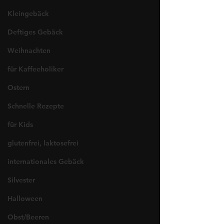
Kleingebäck
Deftiges Gebäck
Weihnachten
für Kaffeeholiker
Ostern
Schnelle Rezepte
für Kids
glutenfrei, laktosefrei
internationales Gebäck
Silvester
Halloween
Obst/Beeren