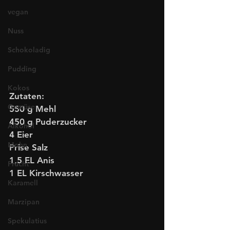
vegan
Nuss
Schokoladig
Pudding
Kokos
Zutaten:
Gemüse
550 g Mehl
450 g Puderzucker
Alkohol
4 Eier 
Mohn
Prise Salz
1,5 EL Anis
Frucht
1 EL Kirschwasser
Karamell
Marzipan
Spekulatius