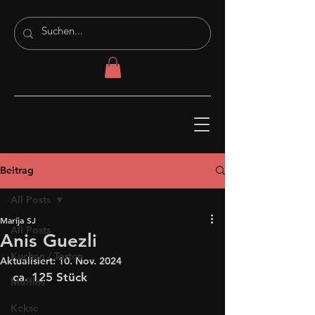
Beitrag
All Posts
Marija SJ
All Posts
Anis Guezli
Kuchen / Torten
Aktualisiert:
10. Nov. 2024
ca. 125 Stück
Muffins
Kekse