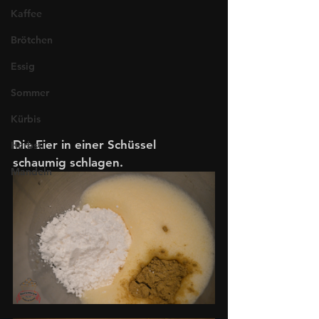
Kaffee
Brötchen
Essig
Sommer
Kürbis
Die Eier in einer Schüssel 
Herbst
schaumig schlagen.
Mandeln