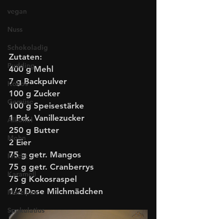
vegan
Nuss
Schokoladig
Zutaten:
Pudding
400 g Mehl
7 g Backpulver
Kokos
100 g Zucker
Gemüse
100 g Speisestärke
1 Pck. Vanillezucker
Alkohol
250 g Butter
Mohn
2 Eier
75 g getr. Mangos
Frucht
75 g getr. Cranberrys
Karamell
75 g Kokosraspel
1/2 Dose Milchmädchen
Marzipan
Spekulatius