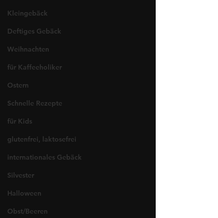
Kleingebäck
Deftiges Gebäck
Weihnachten
für Kaffeeholiker
Ostern
Schnelle Rezepte
für Kids
glutenfrei, laktosefrei
internationales Gebäck
Silvester
Halloween
Obst/Beeren