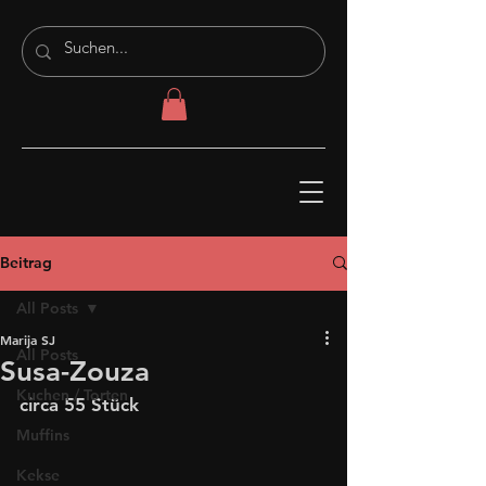
Beitrag
All Posts
Marija SJ
All Posts
Susa-Zouza
Kuchen / Torten
circa 55 Stück
Muffins
Kekse