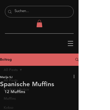
Beitrag
All Posts
Marija SJ
All Posts
Spanische Muffins
Kuchen / Torten
12 Muffins
Muffins
Kekse