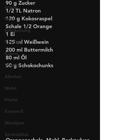
90 g Zucker
vegan
1/2 TL Natron
120 g Kokosraspel
Nuss
Schale 1/2 Orange
Schokoladig
1 Ei
125 ml Weißwein
Pudding
200 ml Buttermilch
Kokos
80 ml Öl
Gemüse
50 g Schokochunks
Alkohol
Mohn
Frucht
Karamell
Marzipan
Spekulatius