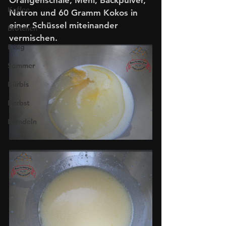
Orangenschale, Mehl, Backpulver, 
Kaffee
Natron und 60 Gramm Kokos in 
einer Schüssel miteinander 
Brötchen
vermischen. 
Essig
Sommer
Kürbis
Herbst
Mandeln