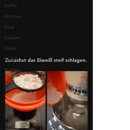
Kaffee
Brötchen
Essig
Sommer
Kürbis
Herbst
Zunächst das Eiweiß steif schlagen.
Mandeln