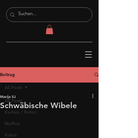
Beitrag
All Posts
Marija SJ
All Posts
Schwäbische Wibele
Kuchen / Torten
Muffins
Kekse