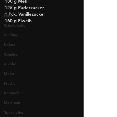
180 g Mehl
vegan
125 g Puderzucker
1 Pck. Vanillezucker
Nuss
160 g Eiweiß
Schokoladig
Pudding
Kokos
Gemüse
Alkohol
Mohn
Frucht
Karamell
Marzipan
Spekulatius