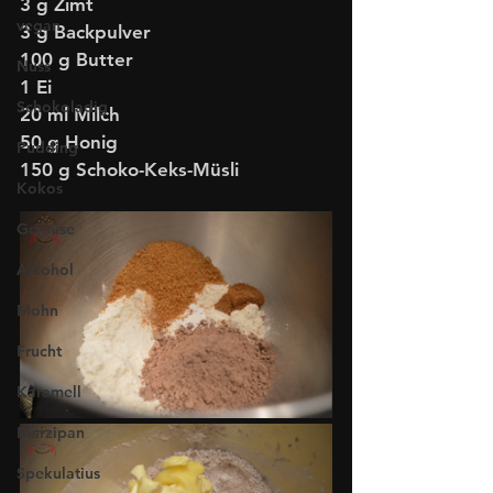
3 g Zimt
vegan
3 g Backpulver
100 g Butter
Nuss
1 Ei
Schokoladig
20 ml Milch
50 g Honig
Pudding
150 g Schoko-Keks-Müsli
Kokos
Gemüse
Alkohol
Mohn
Frucht
Karamell
Marzipan
Spekulatius