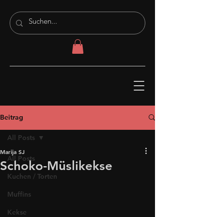
Beitrag
All Posts
Marija SJ
All Posts
Schoko-Müslikekse
Kuchen / Torten
Muffins
Kekse