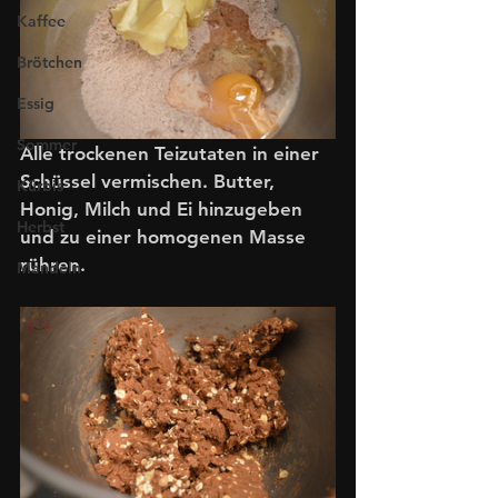
Kaffee
Brötchen
Essig
Sommer
Alle trockenen Teizutaten in einer 
Schüssel vermischen. Butter, 
Kürbis
Honig, Milch und Ei hinzugeben 
Herbst
und zu einer homogenen Masse 
rühren.
Mandeln