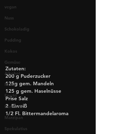
vegan
Nuss
Schokoladig
Pudding
Kokos
Gemüse
Zutaten: 
Alkohol
200 g Puderzucker 
125g gem. Mandeln
Mohn
125 g gem. Haselnüsse
Frucht
Prise Salz
2  Eiweiß
Karamell
1/2 Fl. Bittermandelaroma
Marzipan
Spekulatius