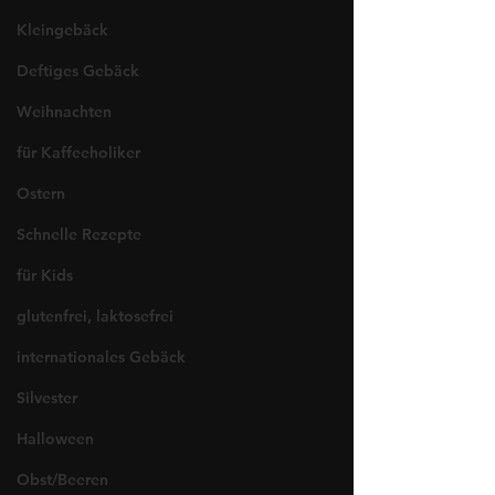
Kleingebäck
Deftiges Gebäck
Weihnachten
für Kaffeeholiker
Ostern
Schnelle Rezepte
für Kids
glutenfrei, laktosefrei
internationales Gebäck
Silvester
Halloween
Obst/Beeren