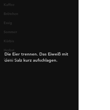
Kaffee
Brötchen
Essig
Sommer
Kürbis
Herbst
Die Eier trennen. Das Eiweiß mit 
Mandeln
dem Salz kurz aufschlagen. 