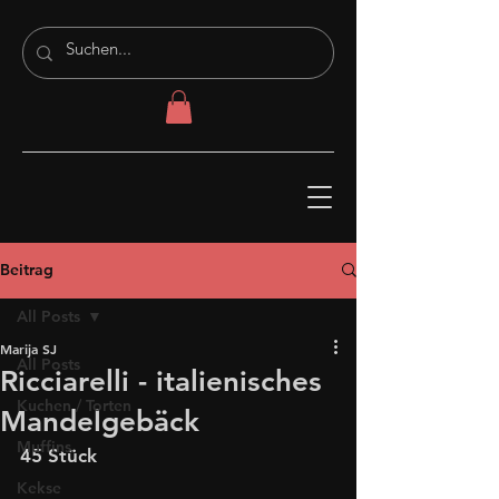
Beitrag
All Posts
Marija SJ
All Posts
Ricciarelli - italienisches
Kuchen / Torten
Mandelgebäck
Muffins
45 Stück
Kekse