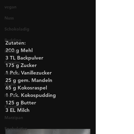
vegan
Nuss
Schokoladig
Pudding
Zutaten:
200 g Mehl
Kokos
3 TL Backpulver
Gemüse
175 g Zucker
1 Pck. Vanillezucker
Alkohol
25 g gem. Mandeln
Mohn
65 g Kokosraspel
1 Pck. Kokospudding
Frucht
125 g Butter
Karamell
3 EL Milch
Marzipan
Spekulatius