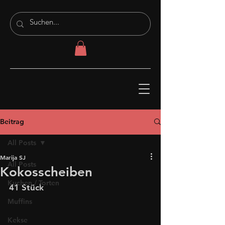
Beitrag
All Posts
Marija SJ
All Posts
Kokosscheiben
Kuchen / Torten
41 Stück
Muffins
Kekse