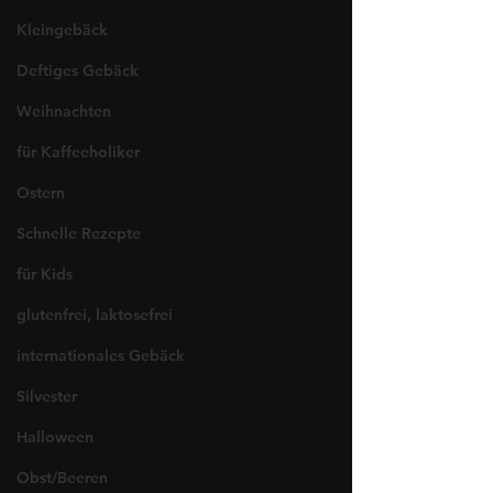
Kleingebäck
Deftiges Gebäck
Weihnachten
für Kaffeeholiker
Ostern
Schnelle Rezepte
für Kids
glutenfrei, laktosefrei
internationales Gebäck
Silvester
Halloween
Obst/Beeren