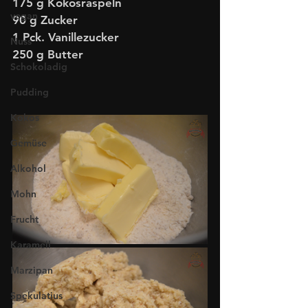
175 g Kokosraspeln
vegan
90 g Zucker
1 Pck. Vanillezucker
Nuss
250 g Butter
Schokoladig
Pudding
Kokos
Gemüse
Alkohol
Mohn
Frucht
Karamell
Marzipan
Spekulatius