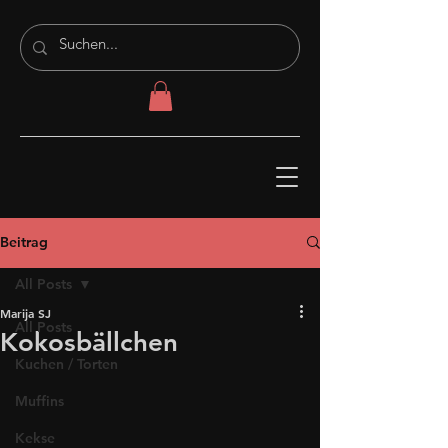
Beitrag
All Posts
Marija SJ
All Posts
Kokosbällchen
Kuchen / Torten
Muffins
Kekse