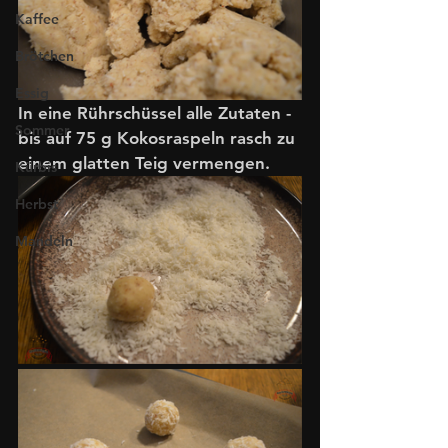
Kaffee
Brötchen
Essig
In eine Rührschüssel alle Zutaten - 
Sommer
bis auf 75 g Kokosraspeln rasch zu 
einem glatten Teig vermengen. 
Kürbis
Herbst
Mandeln