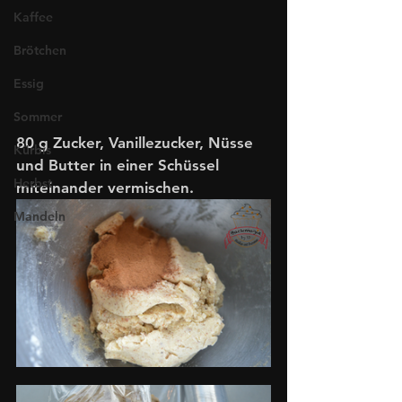
Kaffee
Brötchen
Essig
Sommer
80 g Zucker, Vanillezucker, Nüsse 
Kürbis
und Butter in einer Schüssel 
Herbst
miteinander vermischen. 
Mandeln