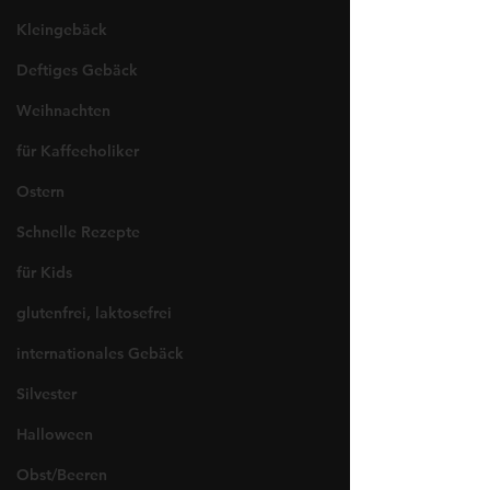
Kleingebäck
Deftiges Gebäck
Weihnachten
für Kaffeeholiker
Ostern
Schnelle Rezepte
für Kids
glutenfrei, laktosefrei
internationales Gebäck
Silvester
Halloween
Obst/Beeren