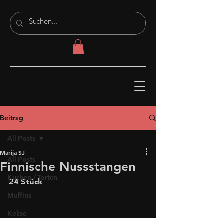
Beitrag
All Posts
Marija SJ
All Posts
Finnische Nussstangen
Kuchen / Torten
24 Stück
Muffins
Kekse