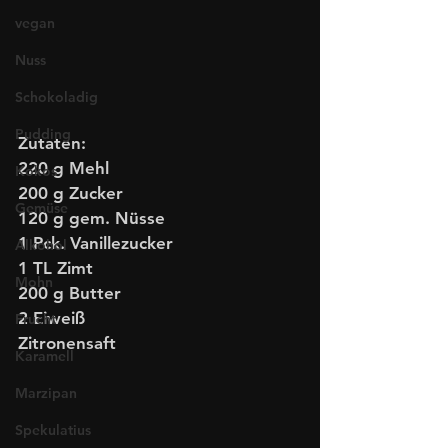
vegan
Nuss
Schokoladig
Pudding
Zutaten:
220 g Mehl
Kokos
200 g Zucker
Gemüse
120 g gem. Nüsse
1 Pck. Vanillezucker
Alkohol
1 TL Zimt 
Mohn
200 g Butter
2 Eiweiß
Frucht
Zitronensaft
Karamell
Marzipan
Spekulatius