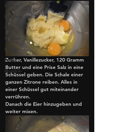
Kaffee
Brötchen
Essig
Sommer
Kürbis
Zucker, Vanillezucker, 120 Gramm 
Herbst
Butter und eine Prise Salz in eine 
Mandeln
Schüssel geben. Die Schale einer 
ganzen Zitrone reiben. Alles in 
einer Schüssel gut miteinander 
verrühren. 
Danach die Eier hinzugeben und 
weiter mixen.