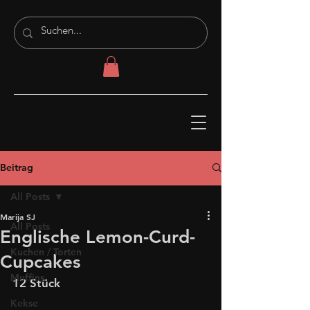
Beitrag
All Posts
Marija SJ
All Posts
Englische Lemon-Curd-
Kuchen / Torten
Cupcakes
Muffins
12 Stück
Kekse