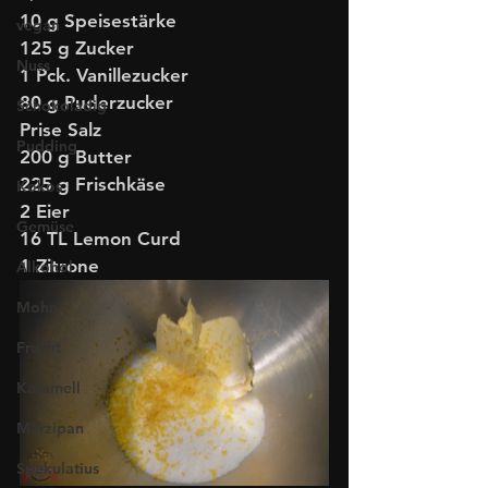
10 g Speisestärke
vegan
125 g Zucker
Nuss
1 Pck. Vanillezucker
80 g Puderzucker
Schokoladig
Prise Salz
Pudding
200 g Butter
225 g Frischkäse
Kokos
2 Eier
Gemüse
16 TL Lemon Curd
1 Zitrone
Alkohol
Mohn
Frucht
Karamell
Marzipan
Spekulatius