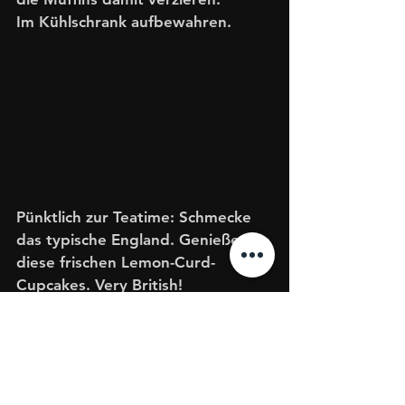
Im Kühlschrank aufbewahren.
Pünktlich zur Teatime: Schmecke 
das typische England. Genieße 
diese frischen Lemon-Curd-
Cupcakes. Very British!
Muffins
International
England
Lemon curd
Muffins
internationales Gebäck