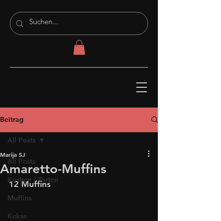
Beitrag
All Posts
Marija SJ
All Posts
Amaretto-Muffins
Kuchen / Torten
12 Muffins
Muffins
Kekse