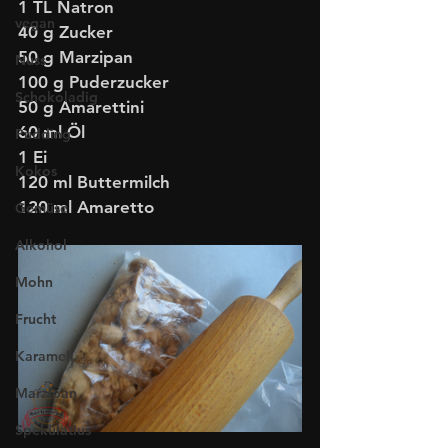
1 TL Natron
vegan
40 g Zucker
50 g Marzipan
Nuss
100 g Puderzucker
Schokoladig
50 g Amarettini
60 ml Öl
Pudding
1 Ei
Kokos
120 ml Buttermilch
120 ml Amaretto
Gemüse
Alkohol
Mohn
Frucht
Karamell
Marzipan
Spekulatius