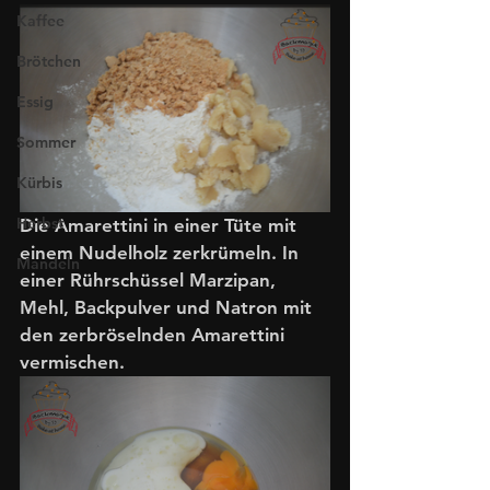
Kaffee
Brötchen
Essig
Sommer
Kürbis
Herbst
Die Amarettini in einer Tüte mit 
einem Nudelholz zerkrümeln. In 
Mandeln
einer Rührschüssel Marzipan, 
Mehl, Backpulver und Natron mit 
den zerbröselnden Amarettini 
vermischen. 