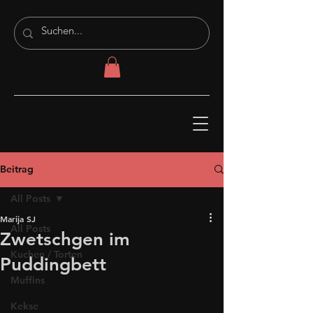
Beitrag
All Posts
Marija SJ
All Posts
Zwetschgen im
Kuchen / Torten
Puddingbett
Muffins
Kekse