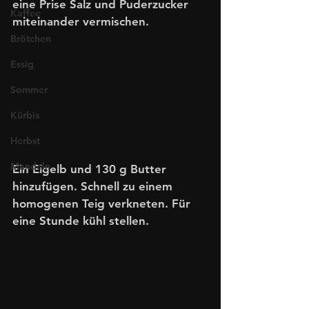
eine Prise Salz und Puderzucker 
Kaffee
miteinander vermischen.
Brötchen
Essig
Sommer
Kürbis
Herbst
Mandeln
Ein Eigelb und 130 g Butter 
hinzufügen. Schnell zu einem 
homogenen Teig verkneten. Für 
eine Stunde kühl stellen. 