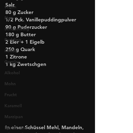
Salz
vegan
80 g Zucker 
Nuss
1/2 Pck. Vanillepuddingpulver 
90 g Puderzucker
Schokoladig
180 g Butter
Pudding
2 Eier + 1 Eigelb
250 g Quark 
Kokos
1 Zitrone 
Gemüse
1 kg Zwetschgen 
Alkohol
Mohn
Frucht
Karamell
Marzipan
In einer Schüssel Mehl, Mandeln, 
Spekulatius