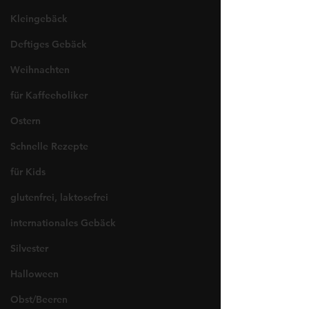
Kleingebäck
Deftiges Gebäck
Weihnachten
für Kaffeeholiker
Ostern
Schnelle Rezepte
für Kids
glutenfrei, laktosefrei
internationales Gebäck
Silvester
Halloween
Obst/Beeren