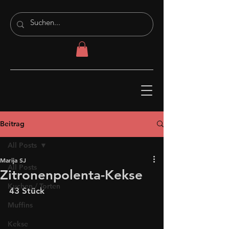
Beitrag
All Posts
Marija SJ
All Posts
Zitronenpolenta-Kekse
Kuchen / Torten
43 Stück
Muffins
Kekse