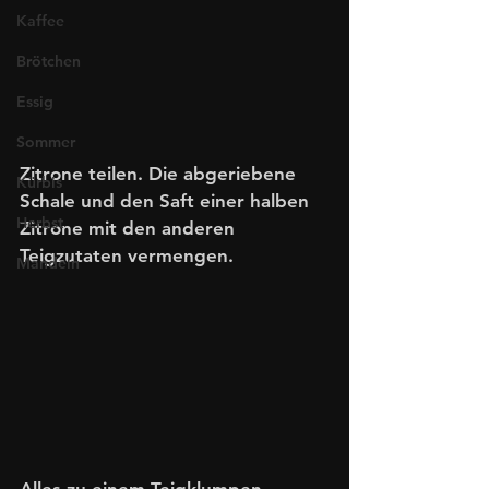
Kaffee
Brötchen
Essig
Sommer
Zitrone teilen. Die abgeriebene 
Kürbis
Schale und den Saft einer halben 
Herbst
Zitrone mit den anderen 
Teigzutaten vermengen. 
Mandeln
Alles zu einem Teigklumpen 