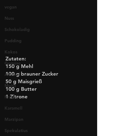
vegan
Nuss
Schokoladig
Pudding
Kokos
Zutaten:
Gemüse
150 g Mehl
100 g brauner Zucker
Alkohol
50 g Maisgrieß 
Mohn
100 g Butter
1 Zitrone
Frucht
Karamell
Marzipan
Spekulatius