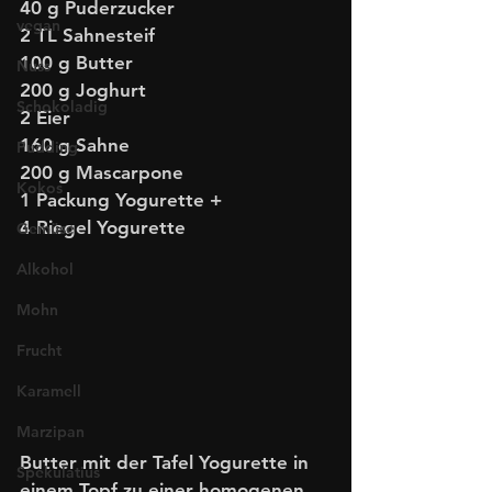
40 g Puderzucker 
vegan
2 TL Sahnesteif
100 g Butter
Nuss
200 g Joghurt 
Schokoladig
2 Eier
160 g Sahne 
Pudding
200 g Mascarpone 
Kokos
1 Packung Yogurette +
4 Riegel Yogurette
Gemüse
Alkohol
Mohn
Frucht
Karamell
Marzipan
Butter mit der Tafel Yogurette in 
Spekulatius
einem Topf zu einer homogenen 