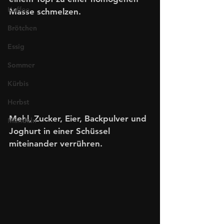
Kaffee
Masse schmelzen. 
Brötchen
Essig
Sommer
Kürbis
Herbst
Mehl, Zucker, Eier, Backpulver und 
Mandeln
Joghurt in einer Schüssel 
miteinander verrühren.