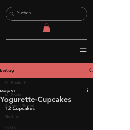
Beitrag
All Posts
Marija SJ
All Posts
Yogurette-Cupcakes
Kuchen / Torten
12 Cupcakes
Muffins
Kekse