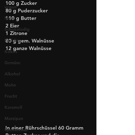
100 g Zucker
vegan
80 g Puderzucker
110 g Butter
Nuss
2 Eier
Schokoladig
1 Zitrone
Pudding
80 g gem. Walnüsse 
12 ganze Walnüsse
Kokos
Gemüse
Alkohol
Mohn
Frucht
Karamell
Marzipan
In einer Rührschüssel 60 Gramm 
Spekulatius