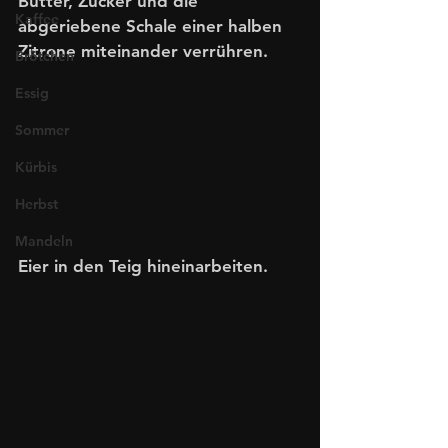
Butter, Zucker und die 
Kaffee
abgeriebene Schale einer halben 
Zitrone miteinander verrühren.
Brötchen
Essig
Sommer
Kürbis
Herbst
Mandeln
Eier in den Teig hineinarbeiten.