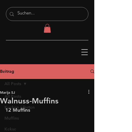
Beitrag
All Posts
Marija SJ
All Posts
Walnuss-Muffins
Kuchen / Torten
12 Muffins
Muffins
Kekse