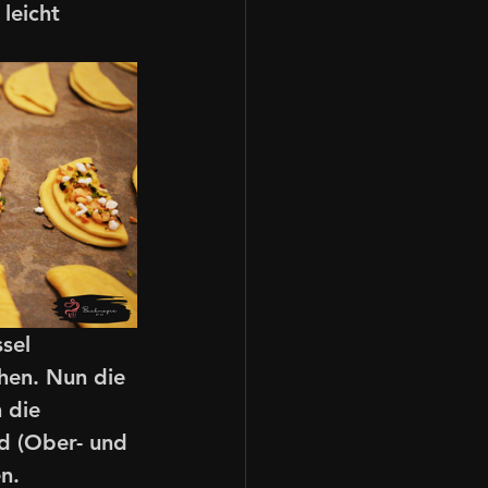
leicht 
sel 
hen. Nun die 
 die 
d (Ober- und 
n. 