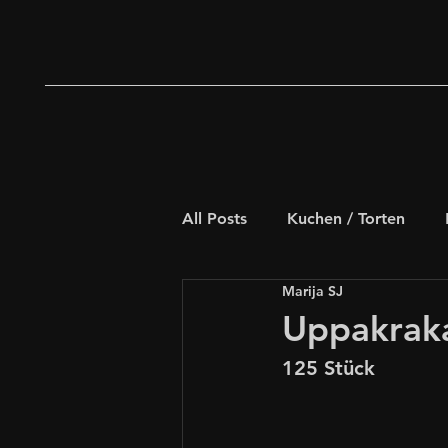
All Posts
Kuchen / Torten
Marija SJ
Deftiges Gebäck
Weihna
Uppakrak
125 Stück
Schnelle Rezepte
für Kids