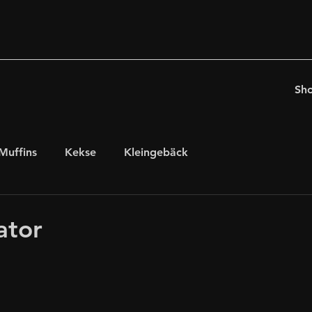
Sh
Muffins
Kekse
Kleingebäck
chten
für Kaffeeholiker
Ostern
ator
glutenfrei, laktosefrei
internationales Gebäck