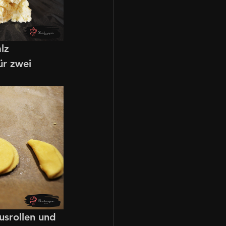
lz 
ür zwei 
usrollen und 