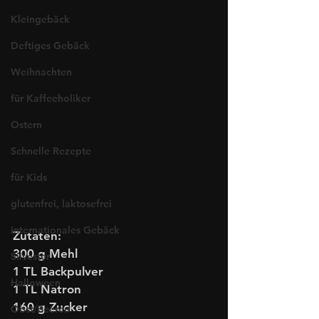
Kleingebäck
Deftiges Gebäck
Weihnachten
für Kaffeeholiker
Ostern
Schnelle Rezepte
für Kids
glutenfrei, laktosefrei
internationales Gebäck
Zutaten:
300 g Mehl
Silvester
1 TL Backpulver
Halloween
1 TL Natron
160 g Zucker
Obst/Beeren