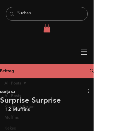
Beitrag
All Posts
Marija SJ
All Posts
Surprise Surprise
Kuchen / Torten
12 Muffins
Muffins
Kekse