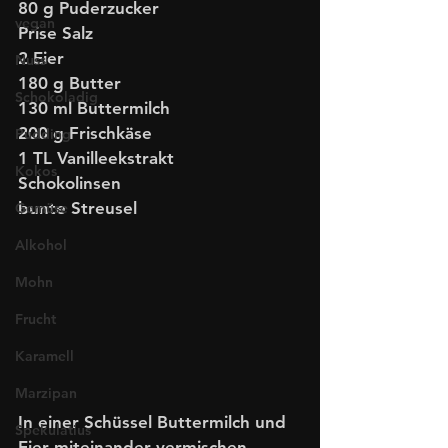
80 g Puderzucker
vegan
Prise Salz
2 Eier
Nuss
180 g Butter
Schokoladig
130 ml Buttermilch
200 g Frischkäse
Pudding
1 TL Vanilleekstrakt
Kokos
Schokolinsen
bunte Streusel
Gemüse
Alkohol
Mohn
Frucht
Karamell
Marzipan
In einer Schüssel Buttermilch und 
Spekulatius
Eier miteinander vermischen.