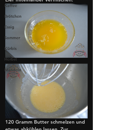
Kaffee
Brötchen
Essig
Sommer
Kürbis
Herbst
Mandeln
120 Gramm Butter schmelzen und 
etwas abkühlen lassen. Zur 