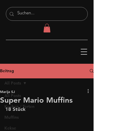
Beitrag
All Posts
Marija SJ
All Posts
Super Mario Muffins
Kuchen / Torten
18 Stück
Muffins
Kekse