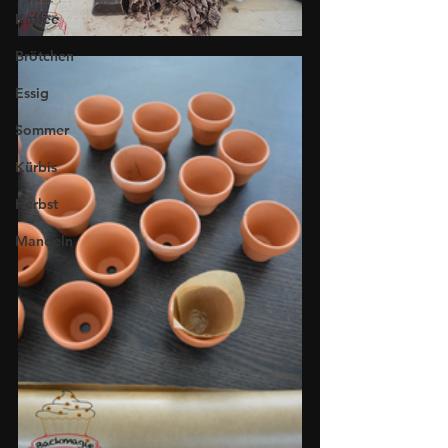
Kaffee
Brötchen
Essig
Sommer
Kürbis
Herbst
Mandeln