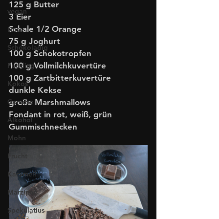
125 g Butter
vegan
3 Eier
Schale 1/2 Orange 
Nuss
75 g Joghurt
Schokoladig
100 g Schokotropfen
100 g Vollmilchkuvertüre
Pudding
100 g Zartbitterkuvertüre
Kokos
dunkle Kekse
große Marshmallows
Gemüse
Fondant in rot, weiß, grün
Alkohol
Gummischnecken
Mohn
Frucht
Karamell
Marzipan
Spekulatius