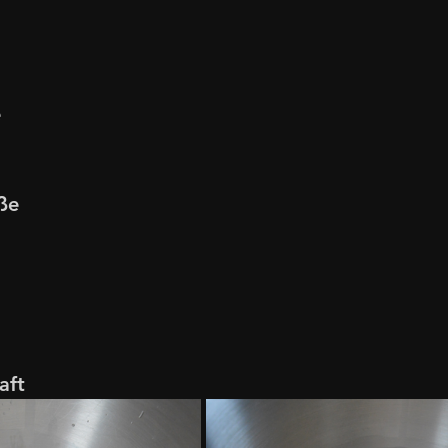
e
ße 
aft