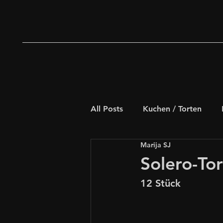
All Posts
Kuchen / Torten
Marija SJ
Deftiges Gebäck
Weihna
Solero-To
12 Stück
Schnelle Rezepte
für Kids