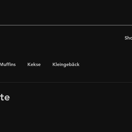
Sh
Muffins
Kekse
Kleingebäck
chten
für Kaffeeholiker
Ostern
rte
glutenfrei, laktosefrei
internationales Gebäck