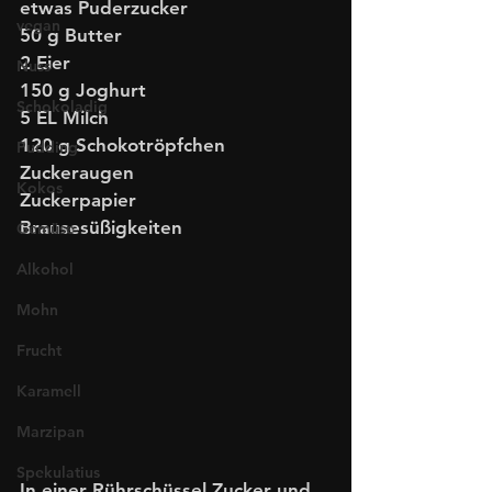
etwas Puderzucker
vegan
50 g Butter
2 Eier
Nuss
150 g Joghurt
Schokoladig
5 EL Milch
120 g Schokotröpfchen
Pudding
Zuckeraugen
Kokos
Zuckerpapier
Brausesüßigkeiten
Gemüse
Alkohol
Mohn
Frucht
Karamell
Marzipan
Spekulatius
In einer Rührschüssel Zucker und 