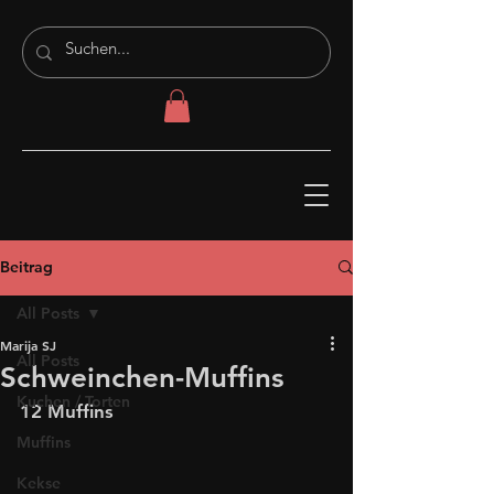
Beitrag
All Posts
Marija SJ
All Posts
Schweinchen-Muffins
Kuchen / Torten
12 Muffins
Muffins
Kekse