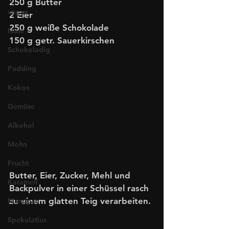
250 g Butter
vegan
2 Eier
250 g weiße Schokolade
Nuss
150 g getr. Sauerkirschen 
Schokoladig
Pudding
Kokos
Gemüse
Alkohol
Mohn
Frucht
Butter, Eier, Zucker, Mehl und 
Karamell
Backpulver in einer Schüssel rasch 
zu einem glatten Teig verarbeiten.
Marzipan
Spekulatius