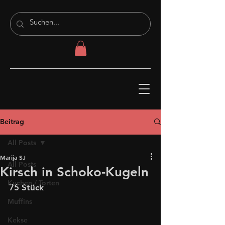
Beitrag
All Posts
Marija SJ
All Posts
Kirsch in Schoko-Kugeln
Kuchen / Torten
75 Stück
Muffins
Kekse