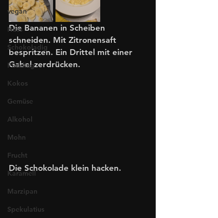
vegan
Die Bananen in Scheiben 
Nuss
schneiden. Mit Zitronensaft 
Schokoladig
bespritzen. Ein Drittel mit einer 
Gabel zerdrücken.
Pudding
Kokos
Gemüse
Alkohol
Mohn
Frucht
Die Schokolade klein hacken.
Karamell
Marzipan
Spekulatius