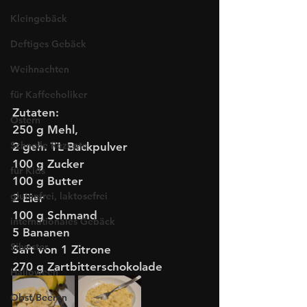
Kleingebäck
Deftiges Gebäck
Weihnachten
für Kaffeeholiker
Zutaten:
Ostern
250 g Mehl,
Schnelle Rezepte
2 geh. TL Backpulver
100 g Zucker
für Kids
100 g Butter 
glutenfrei, laktosefrei
2 Eier
100 g Schmand
internationales Gebäck
5 Bananen
Silvester
Saft von 1 Zitrone
270 g Zartbitterschokolade
Halloween
Obst/Beeren