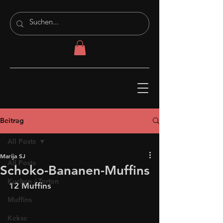
Beitrag
All Posts
Marija SJ
All Posts
Schoko-Bananen-Muffins
Kuchen / Torten
12 Muffins
Muffins
Kekse