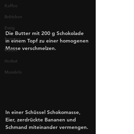
Kaffee
Brötchen
Essig
Die Butter mit 200 g Schokolade 
Sommer
in einem Topf zu einer homogenen 
Masse verschmelzen. 
Kürbis
Herbst
Mandeln
In einer Schüssel Schokomasse, 
Eier, zerdrückte Bananen und 
Schmand miteinander vermengen. 