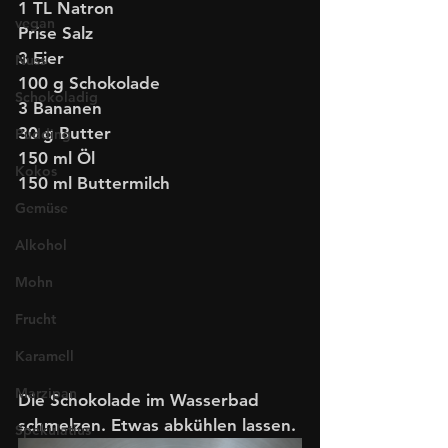
1 TL Natron
vegan
Prise Salz
3 Eier
Nuss
100 g Schokolade
Schokoladig
3 Bananen
30 g Butter
Pudding
150 ml Öl
Kokos
150 ml Buttermilch
Gemüse
Alkohol
Mohn
Frucht
Karamell
Marzipan
Die Schokolade im Wasserbad 
schmelzen. Etwas abkühlen lassen. 
Spekulatius