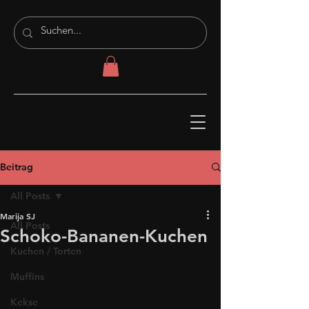
Beitrag
All Posts
Marija SJ
All Posts
Schoko-Bananen-Kuchen
Kuchen / Torten
Muffins
Kekse