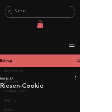
Beitrag
All Posts
Marija SJ
All Posts
Riesen-Cookie
Kuchen / Torten
Muffins
Kekse