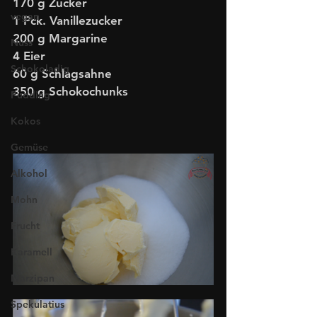
170 g Zucker
vegan
1 Pck. Vanillezucker
200 g Margarine
Nuss
4 Eier
Schokoladig
60 g Schlagsahne 
350 g Schokochunks
Pudding
Kokos
Gemüse
Alkohol
Mohn
Frucht
Karamell
Marzipan
Spekulatius