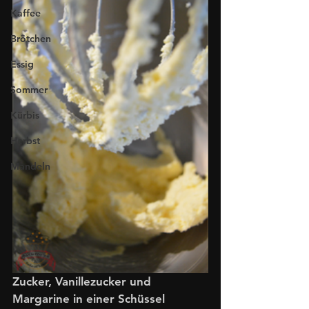
Kaffee
Brötchen
Essig
Sommer
Kürbis
Herbst
Mandeln
Zucker, Vanillezucker und 
Margarine in einer Schüssel 