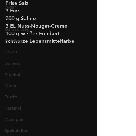
Prise Salz
vegan
3 Eier
200 g Sahne
Nuss
3 EL Nuss-Nougat-Creme
Schokoladig
100 g weißer Fondant
Pudding
schwarze Lebensmittelfarbe
Kokos
Gemüse
Alkohol
Mohn
Frucht
Karamell
Marzipan
Spekulatius