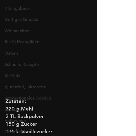
Kleingebäck
Deftiges Gebäck
Weihnachten
für Kaffeeholiker
Ostern
Schnelle Rezepte
für Kids
glutenfrei, laktosefrei
internationales Gebäck
Zutaten:
220 g Mehl
Silvester
2 TL Backpulver
Halloween
150 g Zucker
1 Pck. Vanillezucker
Obst/Beeren