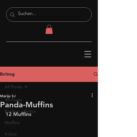
Beitrag
All Posts
Marija SJ
All Posts
Panda-Muffins
Kuchen / Torten
12 Muffins
Muffins
Kekse