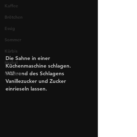
Kaffee
Brötchen
Essig
Sommer
Kürbis
Die Sahne in einer 
Herbst
Küchenmaschine schlagen. 
Während des Schlagens 
Mandeln
Vanillezucker und Zucker 
einrieseln lassen.