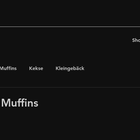
Sh
Muffins
Kekse
Kleingebäck
chten
für Kaffeeholiker
Ostern
Muffins
glutenfrei, laktosefrei
internationales Gebäck