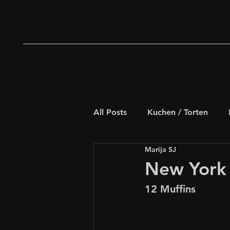
All Posts
Kuchen / Torten
Marija SJ
Deftiges Gebäck
Weihna
New York 
12 Muffins
Schnelle Rezepte
für Kids