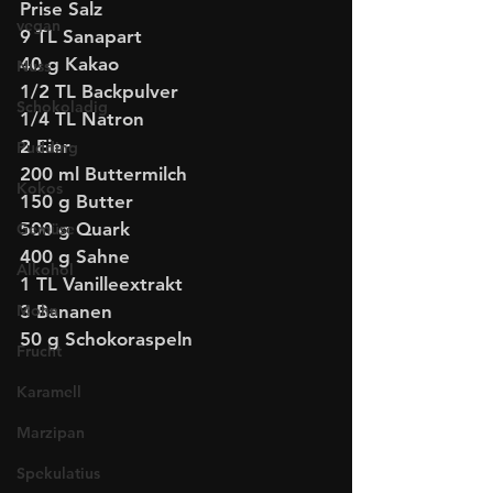
Prise Salz
vegan
9 TL Sanapart
40 g Kakao
Nuss
1/2 TL Backpulver
Schokoladig
1/4 TL Natron
2 Eier
Pudding
200 ml Buttermilch
Kokos
150 g Butter
500 g Quark
Gemüse
400 g Sahne
Alkohol
1 TL Vanilleextrakt  
Mohn
3 Bananen  
50 g Schokoraspeln
Frucht
Karamell
Marzipan
Spekulatius