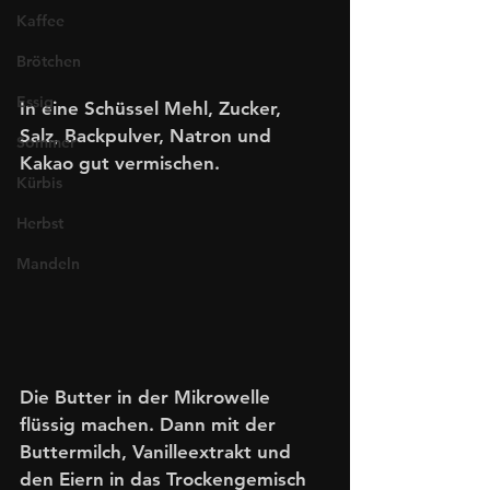
Kaffee
Brötchen
Essig
In eine Schüssel Mehl, Zucker, 
Salz, Backpulver, Natron und 
Sommer
Kakao gut vermischen. 
Kürbis
Herbst
Mandeln
Die Butter in der Mikrowelle 
flüssig machen. Dann mit der 
Buttermilch, Vanilleextrakt und 
den Eiern in das Trockengemisch 