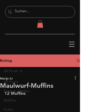
Beitrag
All Posts
Marija SJ
All Posts
Maulwurf-Muffins
Kuchen / Torten
12 Muffins
Muffins
Kekse