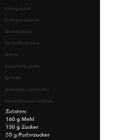
Kleingebäck
Deftiges Gebäck
Weihnachten
für Kaffeeholiker
Ostern
Schnelle Rezepte
für Kids
glutenfrei, laktosefrei
internationales Gebäck
Zutaten: 
Silvester
160 g Mehl
Halloween
150 g Zucker
50 g Puderzucker
Obst/Beeren