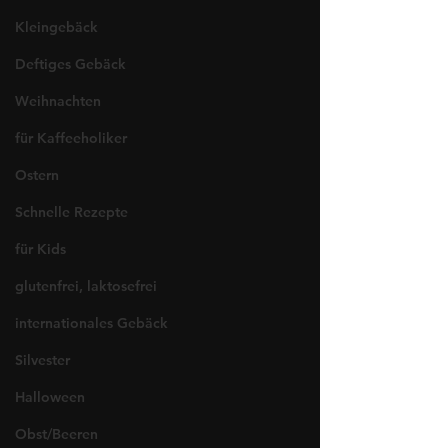
Kleingebäck
Deftiges Gebäck
Weihnachten
für Kaffeeholiker
Ostern
Schnelle Rezepte
für Kids
glutenfrei, laktosefrei
internationales Gebäck
Silvester
Halloween
Obst/Beeren