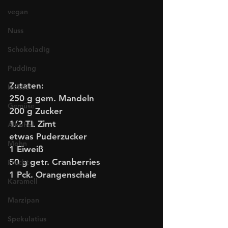
vegan
Nuss
Schokoladig
Pudding
Zutaten:
Kokos
250 g gem. Mandeln
Gemüse
200 g Zucker
1/2 TL Zimt
Alkohol
etwas Puderzucker
Mohn
1 Eiweiß
50 g getr. Cranberries
Frucht
1 Pck. Orangenschale
Karamell
Marzipan
Spekulatius