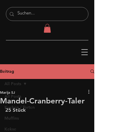
Beitrag
All Posts
Marija SJ
All Posts
Mandel-Cranberry-Taler
Kuchen / Torten
25 Stück
Muffins
Kekse