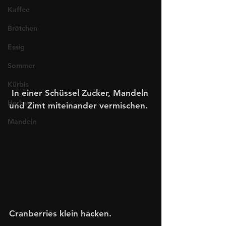
Kaffee
Brötchen
Essig
Sommer
Kürbis
 In einer Schüssel Zucker, Mandeln 
Herbst
und Zimt miteinander vermischen. 
Mandeln
Cranberries klein hacken.