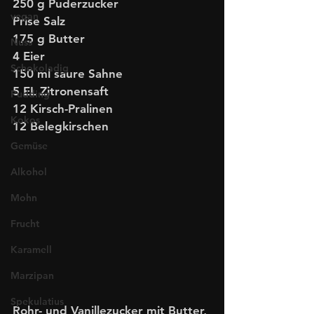
250 g Puderzucker
vegan
Prise Salz
175 g Butter
Nuss
4 Eier
Schokoladig
150 ml saure Sahne
5 EL Zitronensaft
Pudding
12 Kirsch-Pralinen
Kokos
12 Belegkirschen
Gemüse
Alkohol
Mohn
Frucht
Karamell
Marzipan
Spekulatius
Rohr- und Vanillezucker mit Butter, 