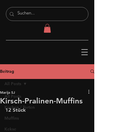
Beitrag
All Posts
Marija SJ
All Posts
Kirsch-Pralinen-Muffins
Kuchen / Torten
12 Stück
Muffins
Kekse