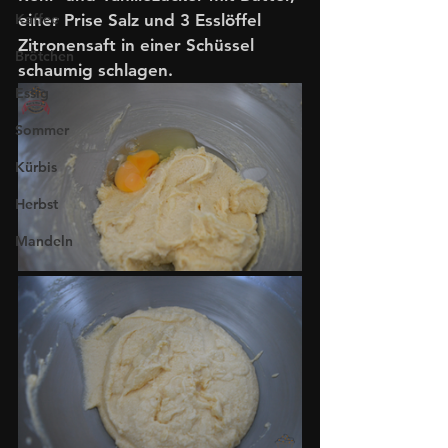
Kaffee
einer Prise Salz und 3 Esslöffel 
Zitronensaft in einer Schüssel 
Brötchen
schaumig schlagen.
Essig
Sommer
Kürbis
Herbst
Mandeln