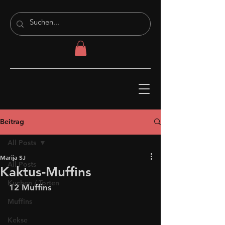
Beitrag
All Posts
Marija SJ
All Posts
Kaktus-Muffins
Kuchen / Torten
12 Muffins
Muffins
Kekse