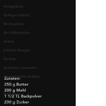
Kleingebäck
Deftiges Gebäck
Weihnachten
für Kaffeeholiker
Ostern
Schnelle Rezepte
für Kids
glutenfrei, laktosefrei
internationales Gebäck
Zutaten:
250 g Butter
Silvester
200 g Mehl
Halloween
1 1/2 TL Backpulver
200 g Zucker
Obst/Beeren