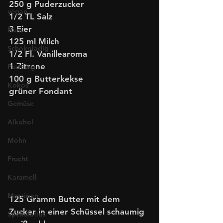
250 g Puderzucker
vegan
1/2 TL Salz
3 Eier
Nuss
125 ml Milch
Schokoladig
1/2 Fl. Vanillearoma
1 Zitrone
Pudding
100 g Butterkekse
Kokos
grüner Fondant 
Gemüse
Alkohol
Mohn
Frucht
Karamell
Marzipan
125 Gramm Butter mit dem 
Zucker in einer Schüssel schaumig 
Spekulatius