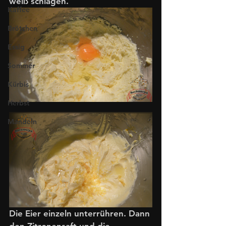
weiß schlagen. 
Kaffee
Brötchen
Essig
Sommer
Kürbis
Herbst
Mandeln
Die Eier einzeln unterrühren. Dann 