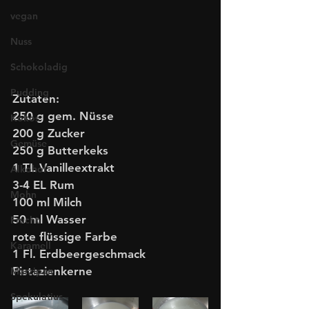
vegan
Nuss
Schokoladig
Pudding
Zutaten:
250 g gem. Nüsse
Kokos
200 g Zucker
Gemüse
250 g Butterkeks
1 TL Vanilleextrakt
Alkohol
3-4 EL Rum
Mohn
100 ml Milch  
50 ml Wasser
Frucht
rote flüssige Farbe
Karamell
1 Fl. Erdbeergeschmack
Pistazienkerne
Marzipan
Spekulatius