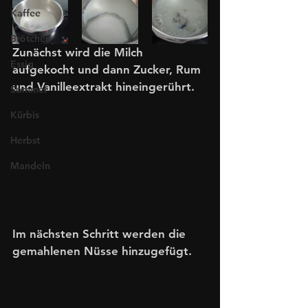
Kaffee
Brötchen
Zunächst wird die Milch 
Essig
aufgekocht und dann Zucker, Rum 
und Vanilleextrakt hineingerührt.
Sommer
Kürbis
Herbst
Mandeln
Im nächsten Schritt werden die 
gemahlenen Nüsse hinzugefügt.