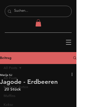
Beitrag
All Posts
Marija SJ
All Posts
Jagode - Erdbeeren
Kuchen / Torten
20 Stück
Muffins
Kekse