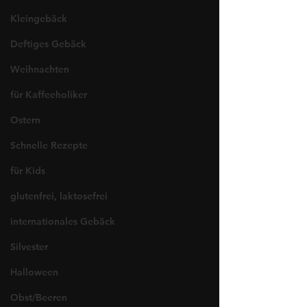
Kleingebäck
Deftiges Gebäck
Weihnachten
für Kaffeeholiker
Ostern
Schnelle Rezepte
für Kids
glutenfrei, laktosefrei
internationales Gebäck
Silvester
Halloween
Obst/Beeren