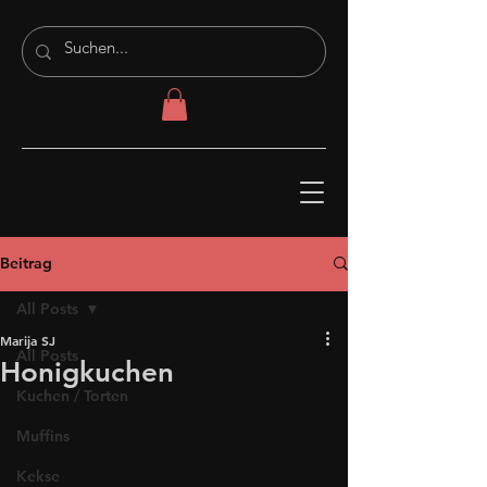
Beitrag
All Posts
Marija SJ
All Posts
Honigkuchen
Kuchen / Torten
Muffins
Kekse