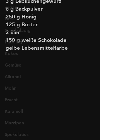
3 g Lebkuchengewürz
vegan
8 g Backpulver
250 g Honig 
Nuss
125 g Butter
Schokoladig
2 Eier
150 g weiße Schokolade
Pudding
gelbe Lebensmittelfarbe
Kokos
Gemüse
Alkohol
Mohn
Frucht
Karamell
Marzipan
Spekulatius