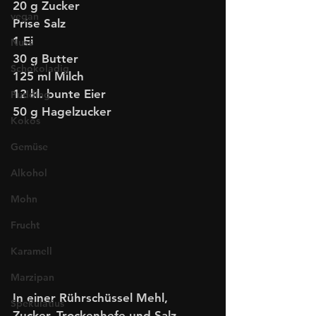
20 g Zucker
vegan
Prise Salz
1 Ei
Nuss
30 g Butter
Schokoladig
125 ml Milch 
12 kl. bunte Eier
Pudding
50 g Hagelzucker
Kokos
Gemüse
Alkohol
Mohn
Frucht
Karamell
Marzipan
In einer Rührschüssel Mehl, 
Spekulatius
Zucker, Trockenhefe und Salz 