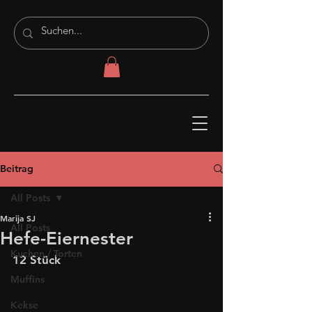
Beitrag
All Posts
Marija SJ
All Posts
Hefe-Eiernester
Kuchen / Torten
12 Stück
Muffins
Kekse